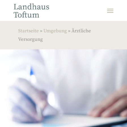
Skip
Menu
to
main
Startseite
»
Umgebung
»
Ärztliche
content
Versorgung